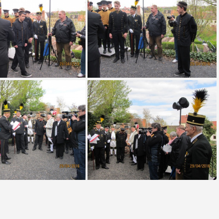
lümicke - Plümickestein
05 2016 Plümicke - Plümickestein
lümicke - Plümickestein
10 2016 Plümicke - Plümickestein