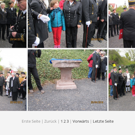
ümickestein
03 2016 Plümicke - Plümickestein
04 2016 P
ümickestein
08 2016 Plümicke - Plümickestein
09 2016 P
Erste Seite |
Zurück |
1
2
3
|
Vorwärts
|
Letzte Seite