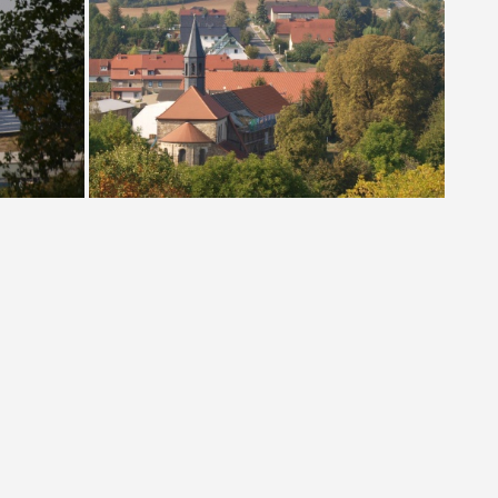
Am Hebener-Weg auf der Halde (Foto Sauerzapfe 2018)
Das Hüttendenkmal (Foto Sauerzapfe 2018)
Solarpark Krughütte und Thälmann-Schacht (Foto Sauerzapfe 2018)
Klosterkirche Wimmelburg Blick von der Ottoschächter Halde (Foto Sauerzapfe)