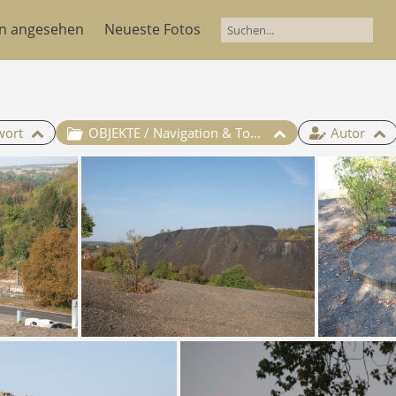
en angesehen
Neueste Fotos
wort
OBJEKTE / Navigation & Touren / TOUR 4 - Eine Wanderung zu den Otto-Schächten / TEILSTRECKE 3
Autor