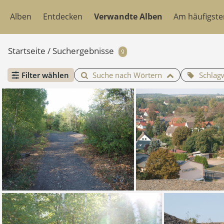
Alben
Entdecken
Verwandte Alben
Am häufigst
Startseite
/
Suchergebnisse
9
Filter wählen
Suche nach Wörtern
Schlag