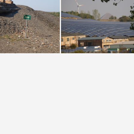
Erdmannschacht in Wimmelburg (Foto Sauerzapfe 2018)
Schlackenhalde Krughütte (Foto Sauerzapfe 2018)
Fundamentreste der Seilbahn (Foto Sauerzapfe 2018)