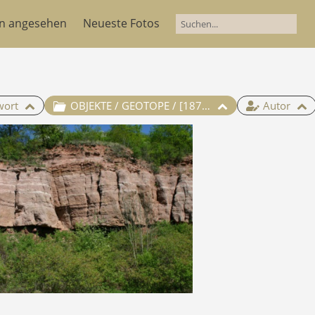
en angesehen
Neueste Fotos
wort
OBJEKTE / GEOTOPE / [187] Steinbruch Tal der Heiligen Reiser (Hettstedt)
Autor