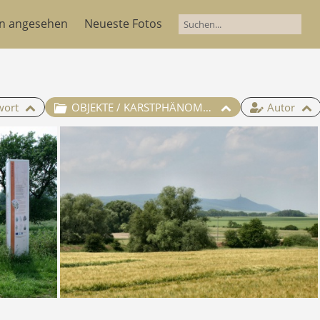
en angesehen
Neueste Fotos
wort
OBJEKTE / KARSTPHÄNOMENE / [169] Binnensalzstelle Kachstedt (bei Artern)
Autor