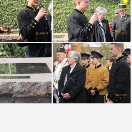
lümicke - Plümickestein
30 2016 Plümicke - Plümickestein
lümicke - Plümickestein
25 2016 Plümicke - Plümickestein
lümicke - Plümickestein
20 2016 Plümicke - Plümickestein