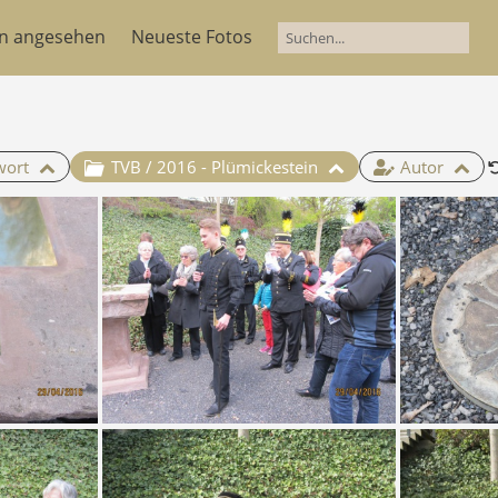
en angesehen
Neueste Fotos
wort
TVB / 2016 - Plümickestein
Autor