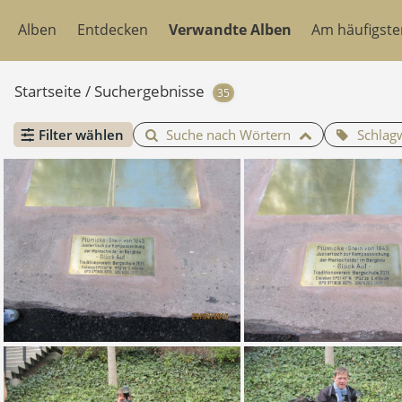
Alben
Entdecken
Verwandte Alben
Am häufigst
Startseite
/
Suchergebnisse
35
Filter wählen
Suche nach Wörtern
Schlag