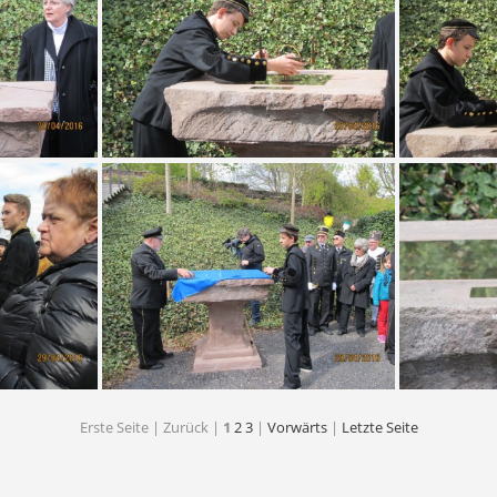
ümickestein
32 2016 Plümicke - Plümickestein
31 2016 P
ümickestein
27 2016 Plümicke - Plümickestein
26 2016 P
Erste Seite |
Zurück |
1
2
3
|
Vorwärts
|
Letzte Seite
ümickestein
21 2016 Plümicke - Plümickestein
22 2016 P