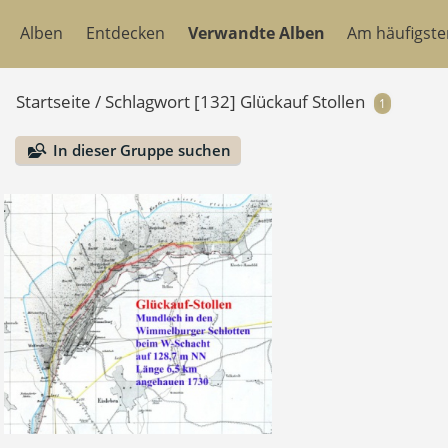
Alben
Entdecken
Verwandte Alben
Am häufigst
Startseite
/
Schlagwort
[132] Glückauf Stollen
1
In dieser Gruppe suchen