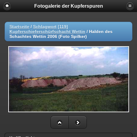
Fotogalerie der Kupferspuren
Startseite
/
Schlagwort
[119]
Kupferschieferschürfschacht Wettin
/
Halden des
Schachtes Wettin 2006 (Foto Spilker)