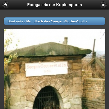
Fotogalerie der Kupferspuren
Startseite
/
Mundloch des Seegen-Gottes-Stolln