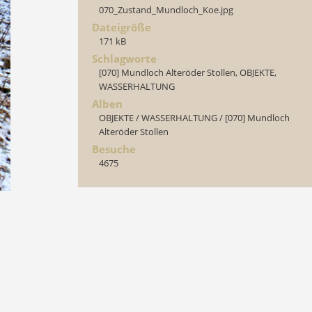
070_Zustand_Mundloch_Koe.jpg
Dateigröße
171 kB
Schlagworte
[070] Mundloch Alteröder Stollen
,
OBJEKTE
,
WASSERHALTUNG
Alben
OBJEKTE
/
WASSERHALTUNG
/
[070] Mundloch
Alteröder Stollen
Besuche
4675