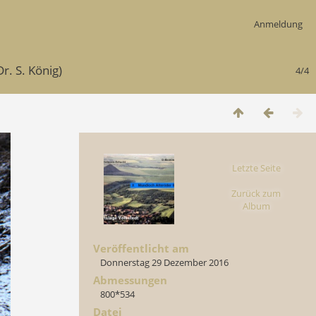
Anmeldung
r. S. König)
4/4
Letzte Seite
Zurück zum
Album
Veröffentlicht am
Donnerstag 29 Dezember 2016
Abmessungen
800*534
Datei