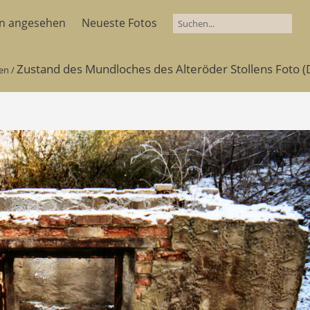
en angesehen
Neueste Fotos
Zustand des Mundloches des Alteröder Stollens Foto (D
len
/