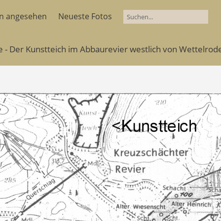
en angesehen
Neueste Fotos
e - Der Kunstteich im Abbaurevier westlich von Wettelrod