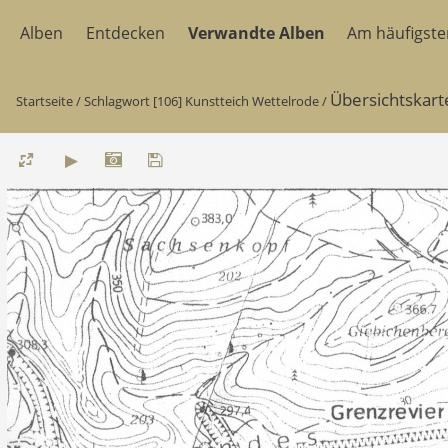
Alben
Entdecken
Verwandte Alben
Am häufigst
Übersichtskart
Startseite
/
Schlagwort
[106] Kunstteich Wettelrode
/