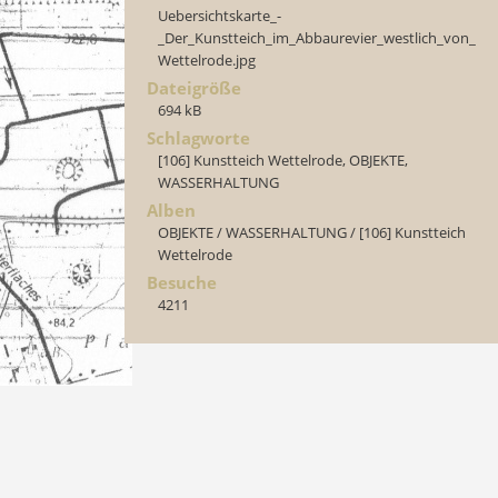
Uebersichtskarte_-
_Der_Kunstteich_im_Abbaurevier_westlich_von_
Wettelrode.jpg
Dateigröße
694 kB
Schlagworte
[106] Kunstteich Wettelrode
,
OBJEKTE
,
WASSERHALTUNG
Alben
OBJEKTE
/
WASSERHALTUNG
/
[106] Kunstteich
Wettelrode
Besuche
4211