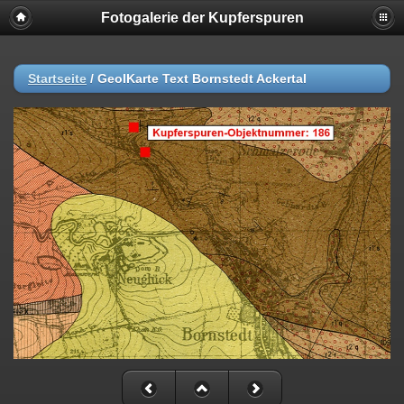
Fotogalerie der Kupferspuren
Startseite
/
GeolKarte Text Bornstedt Ackertal