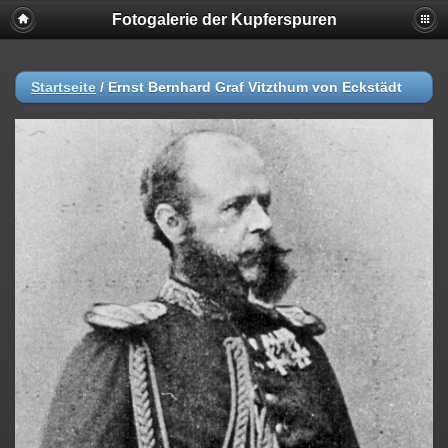
Fotogalerie der Kupferspuren
Startseite
/
Ernst Bernhard Graf Vitzthum von Eckstädt