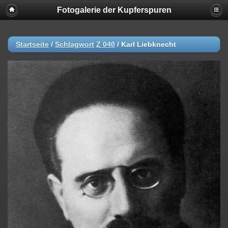
Fotogalerie der Kupferspuren
Startseite
/
Schlagwort
Z 040
/
Karl Liebknecht