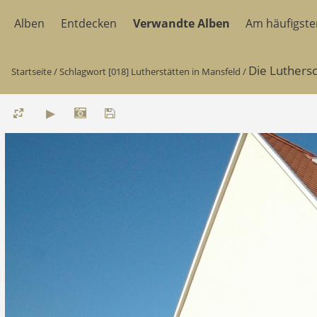
Alben
Entdecken
Verwandte Alben
Am häufigst
Die Luthers
Startseite
/
Schlagwort
[018] Lutherstätten in Mansfeld
/