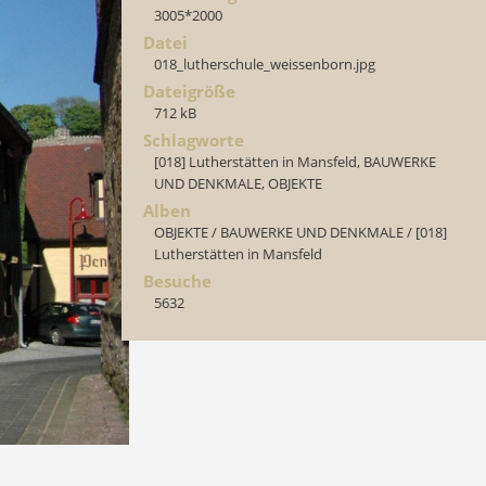
3005*2000
Datei
018_lutherschule_weissenborn.jpg
Dateigröße
712 kB
Schlagworte
[018] Lutherstätten in Mansfeld
,
BAUWERKE
UND DENKMALE
,
OBJEKTE
Alben
OBJEKTE
/
BAUWERKE UND DENKMALE
/
[018]
Lutherstätten in Mansfeld
Besuche
5632