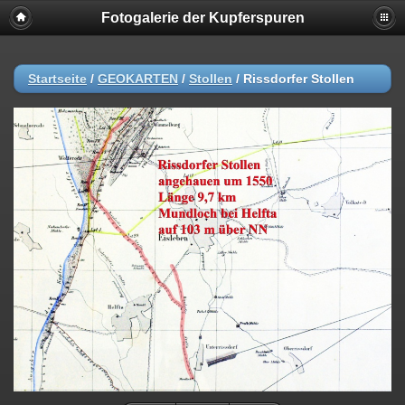
Fotogalerie der Kupferspuren
Startseite
/
GEOKARTEN
/
Stollen
/
Rissdorfer Stollen