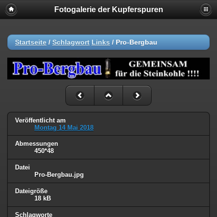
Fotogalerie der Kupferspuren
Startseite
/
Schlagwort
Links
/
Pro-Bergbau
Veröffentlicht am
Montag 14 Mai 2018
Abmessungen
450*48
Datei
Pro-Bergbau.jpg
Dateigröße
18 kB
Schlagworte