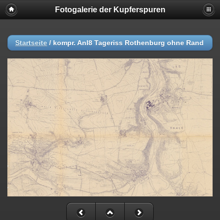
Fotogalerie der Kupferspuren
Startseite
/
kompr. Anl8 Tageriss Rothenburg ohne Rand