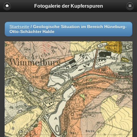
Fotogalerie der Kupferspuren
Startseite
/
Geologische Situation im Bereich Hüneburg-
Otto-Schächter Halde