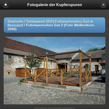
Fotogalerie der Kupferspuren
Startseite
/
Schlagwort
[011] Fuhrmannsches Gut in
Benndorf
/
Fuhrmannsches Gut 2 (Foto Weißenborn
2006)