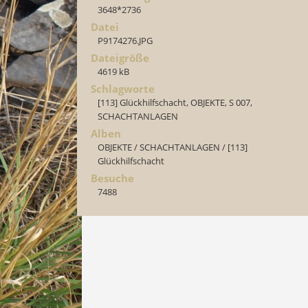
3648*2736
Datei
P9174276.JPG
Dateigröße
4619 kB
Schlagworte
[113] Glückhilfschacht
,
OBJEKTE
,
S 007
,
SCHACHTANLAGEN
Alben
OBJEKTE
/
SCHACHTANLAGEN
/
[113]
Glückhilfschacht
Besuche
7488