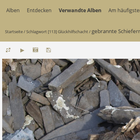
Alben
Entdecken
Verwandte Alben
Am häufigst
gebrannte Schiefern
Startseite
/
Schlagwort
[113] Glückhilfschacht
/