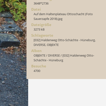
3648*2736
Datei
Auf dem Haltenplateau Ottoschacht (Foto
Sauerzapfe 2018).jpg
Dateigröße
3273 kB
Schlagworte
[032] Haldenweg Otto-Schächte - Hüneburg
,
DIVERSE
,
OBJEKTE
Alben
OBJEKTE
/
DIVERSE
/
[032] Haldenweg Otto-
Schächte - Hüneburg
Besuche
4700