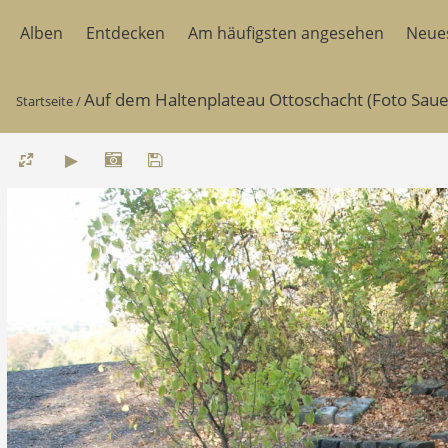
Alben
Entdecken
Am häufigsten angesehen
Neue
Auf dem Haltenplateau Ottoschacht (Foto Sau
Startseite
/