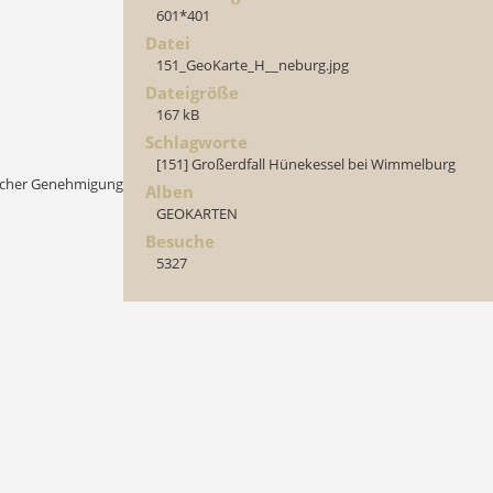
601*401
Datei
151_GeoKarte_H__neburg.jpg
Dateigröße
167 kB
Schlagworte
[151] Großerdfall Hünekessel bei Wimmelburg
licher Genehmigung
Alben
GEOKARTEN
Besuche
5327