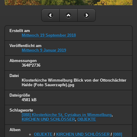
Erstellt am
Mittwoch 19 September 2018
Veröffentlicht am
Mittwoch 9 Januar 2019
Abmessungen
3648*2736
Datei
Klosterkirche Wimmelburg Blick von der Ottoschächter
Halde (Foto Sauerzapfe).jpg
Dateigröße
4581 kB
Schlagworte
[088] Klosterkirche St. Cyriakus in Wimmelburg
,
KIRCHEN UND SCHLÖSSER
,
OBJEKTE
Alben
OBJEKTE
/
KIRCHEN UND SCHLÖSSER
/
[088]