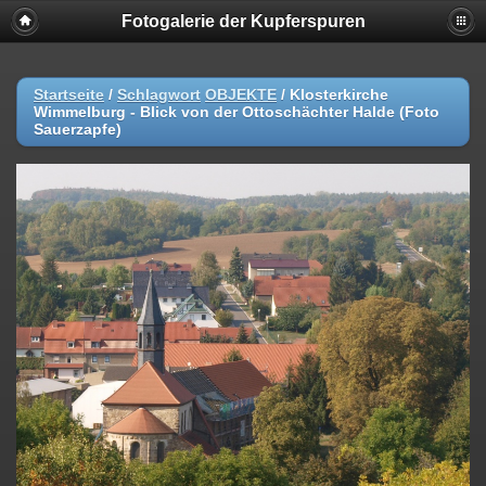
Fotogalerie der Kupferspuren
Startseite
/
Schlagwort
OBJEKTE
/
Klosterkirche
Wimmelburg - Blick von der Ottoschächter Halde (Foto
Sauerzapfe)