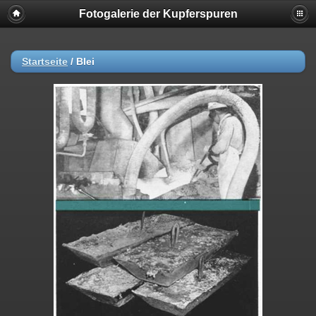
Fotogalerie der Kupferspuren
Startseite
/
Blei