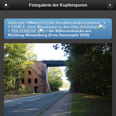
Fotogalerie der Kupferspuren
Startseite
/ Alben
[147] Die Anschlussbahn Eisleben
+
TOUR 4 - Eine Wanderung zu den Otto-Schächten
+
TEILSTRECKE 2
/
Die Millionenbrücke aus
Richtung Wimmelburg (Foto Sauerzapfe 2018)