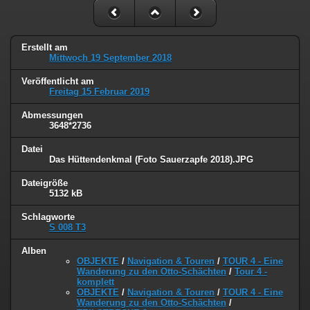
Erstellt am
Mittwoch 19 September 2018
Veröffentlicht am
Freitag 15 Februar 2019
Abmessungen
3648*2736
Datei
Das Hüttendenkmal (Foto Sauerzapfe 2018).JPG
Dateigröße
5132 kB
Schlagworte
S 008 T3
Alben
OBJEKTE
/
Navigation & Touren
/
TOUR 4 - Eine
Wanderung zu den Otto-Schächten
/
Tour 4 -
komplett
OBJEKTE
/
Navigation & Touren
/
TOUR 4 - Eine
Wanderung zu den Otto-Schächten
/