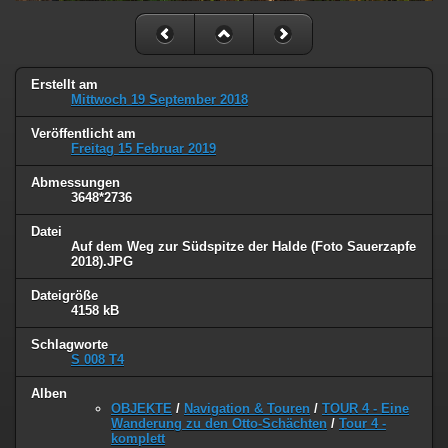
Erstellt am
Mittwoch 19 September 2018
Veröffentlicht am
Freitag 15 Februar 2019
Abmessungen
3648*2736
Datei
Auf dem Weg zur Südspitze der Halde (Foto Sauerzapfe
2018).JPG
Dateigröße
4158 kB
Schlagworte
S 008 T4
Alben
OBJEKTE
/
Navigation & Touren
/
TOUR 4 - Eine
Wanderung zu den Otto-Schächten
/
Tour 4 -
komplett