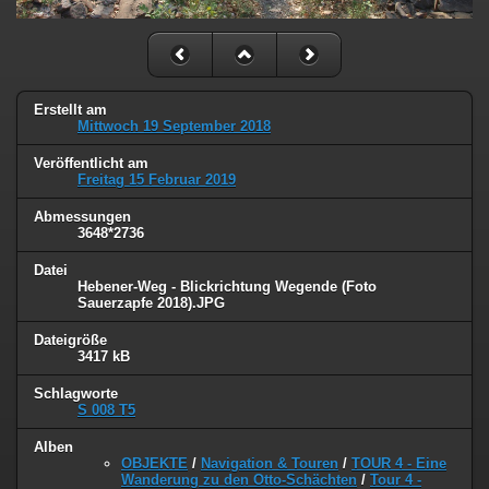
Erstellt am
Mittwoch 19 September 2018
Veröffentlicht am
Freitag 15 Februar 2019
Abmessungen
3648*2736
Datei
Hebener-Weg - Blickrichtung Wegende (Foto
Sauerzapfe 2018).JPG
Dateigröße
3417 kB
Schlagworte
S 008 T5
Alben
OBJEKTE
/
Navigation & Touren
/
TOUR 4 - Eine
Wanderung zu den Otto-Schächten
/
Tour 4 -