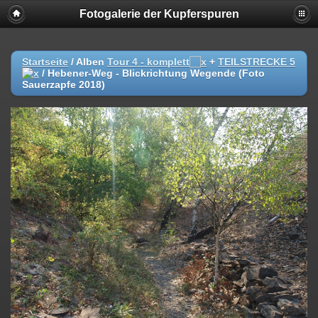
Fotogalerie der Kupferspuren
Startseite
/ Alben
Tour 4 - komplett
+
TEILSTRECKE 5
/
Hebener-Weg - Blickrichtung Wegende (Foto
Sauerzapfe 2018)