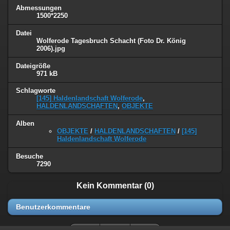
Abmessungen
1500*2250
Datei
Wolferode Tagesbruch Schacht (Foto Dr. König
2006).jpg
Dateigröße
971 kB
Schlagworte
[145] Haldenlandschaft Wolferode
,
HALDENLANDSCHAFTEN
,
OBJEKTE
Alben
OBJEKTE
/
HALDENLANDSCHAFTEN
/
[145]
Haldenlandschaft Wolferode
Besuche
7290
Kein Kommentar (0)
Benutzerkommentare