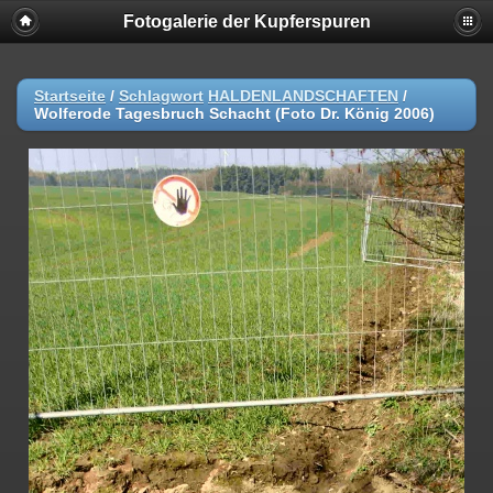
Fotogalerie der Kupferspuren
Startseite
/
Schlagwort
HALDENLANDSCHAFTEN
/
Wolferode Tagesbruch Schacht (Foto Dr. König 2006)