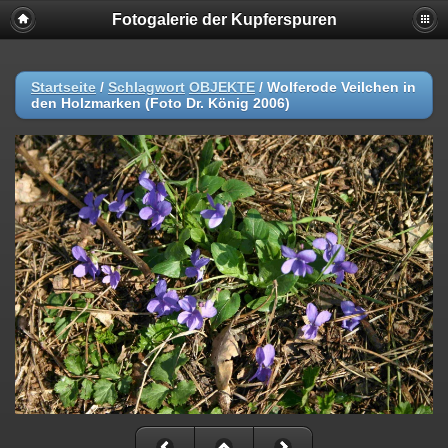
Fotogalerie der Kupferspuren
Startseite
/
Schlagwort
OBJEKTE
/
Wolferode Veilchen in
den Holzmarken (Foto Dr. König 2006)