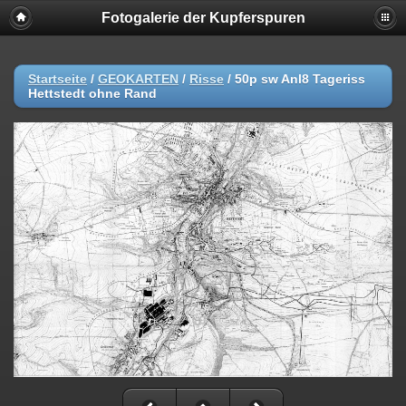
Fotogalerie der Kupferspuren
Startseite
/
GEOKARTEN
/
Risse
/
50p sw Anl8 Tageriss
Hettstedt ohne Rand