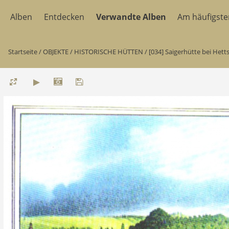
Alben
Entdecken
Verwandte Alben
Am häufigst
Startseite
/
OBJEKTE
/
HISTORISCHE HÜTTEN
/
[034] Saigerhütte bei Hett