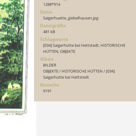
1288*914
Datei
Saigerhuette_giebelhausen.jpg
Dateigröße
481 kB
Schlagworte
[034] Saigerhütte bei Hettstedt
,
HISTORISCHE
HÜTTEN
,
OBJEKTE
Alben
BILDER
OBJEKTE
/
HISTORISCHE HÜTTEN
/
[034]
Saigerhütte bei Hettstedt
Besuche
9191