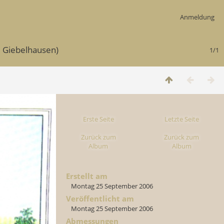
Anmeldung
. Giebelhausen)
1/1
Erste Seite
Letzte Seite
Zurück zum
Zurück zum
Album
Album
Erstellt am
Montag 25 September 2006
Veröffentlicht am
Montag 25 September 2006
Abmessungen