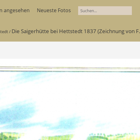
en angesehen
Neueste Fotos
Die Saigerhütte bei Hettstedt 1837 (Zeichnung von F
stedt
/