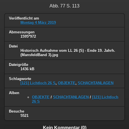
Abb. 77 S. 113
Veröffentlicht am
Montag 4 März 2019
Abmessungen
1595*972
Datei
Historisch Aufnahme vom LL 26 (S) - Ende 19. Jahrh.
(MansfeldBand 3).jpg
Dateigröße
1436 kB
Schlagworte
[121] Lichtloch 26 S
,
OBJEKTE
,
SCHACHTANLAGEN
Alben
OBJEKTE
/
SCHACHTANLAGEN
/
[121] Lichtloch
26 S
Besuche
5521
Kein Kommentar (0)