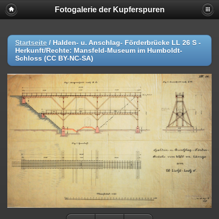
Fotogalerie der Kupferspuren
Startseite
/
Halden- u. Anschlag- Förderbrücke LL 26 S -
Herkunft/Rechte: Mansfeld-Museum im Humboldt-
Schloss (CC BY-NC-SA)