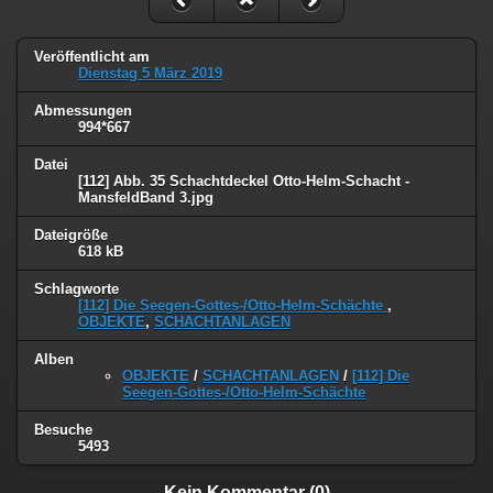
Veröffentlicht am
Dienstag 5 März 2019
Abmessungen
994*667
Datei
[112] Abb. 35 Schachtdeckel Otto-Helm-Schacht -
MansfeldBand 3.jpg
Dateigröße
618 kB
Schlagworte
[112] Die Seegen-Gottes-/Otto-Helm-Schächte
,
OBJEKTE
,
SCHACHTANLAGEN
Alben
OBJEKTE
/
SCHACHTANLAGEN
/
[112] Die
Seegen-Gottes-/Otto-Helm-Schächte
Besuche
5493
Kein Kommentar (0)