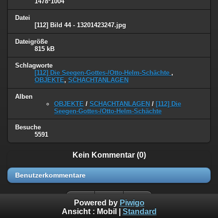
1478*1004
Datei
[112] Bild 44 - 13201423247.jpg
Dateigröße
815 kB
Schlagworte
[112] Die Seegen-Gottes-/Otto-Helm-Schächte
,
OBJEKTE
,
SCHACHTANLAGEN
Alben
OBJEKTE
/
SCHACHTANLAGEN
/
[112] Die
Seegen-Gottes-/Otto-Helm-Schächte
Besuche
5591
Kein Kommentar (0)
Benutzerkommentare
Powered by
Piwigo
Ansicht :
Mobil
|
Standard