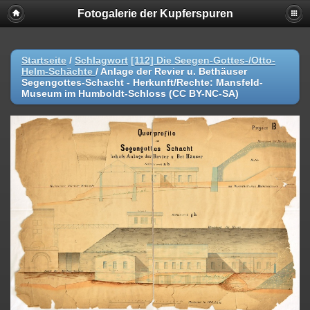
Fotogalerie der Kupferspuren
Startseite
/
Schlagwort
[112] Die Seegen-Gottes-/Otto-
Helm-Schächte
/
Anlage der Revier u. Bethäuser
Segengottes-Schacht - Herkunft/Rechte: Mansfeld-
Museum im Humboldt-Schloss (CC BY-NC-SA)