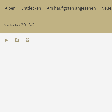
Alben
Entdecken
Am häufigsten angesehen
Neue
2013-2
Startseite
/