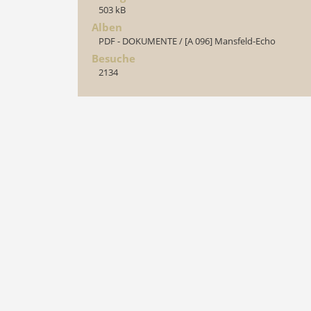
503 kB
Alben
PDF - DOKUMENTE
/
[A 096] Mansfeld-Echo
Besuche
2134