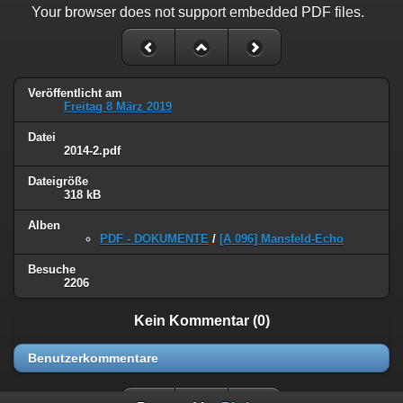
Your browser does not support embedded PDF files.
Veröffentlicht am
Freitag 8 März 2019
Datei
2014-2.pdf
Dateigröße
318 kB
Alben
PDF - DOKUMENTE
/
[A 096] Mansfeld-Echo
Besuche
2206
Kein Kommentar (0)
Benutzerkommentare