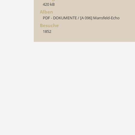
420 kB
Alben
PDF - DOKUMENTE
/
[A 096] Mansfeld-Echo
Besuche
1852