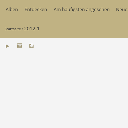
Alben
Entdecken
Am häufigsten angesehen
Neue
2012-1
Startseite
/