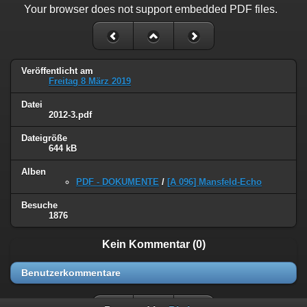
Your browser does not support embedded PDF files.
Veröffentlicht am
Freitag 8 März 2019
Datei
2012-3.pdf
Dateigröße
644 kB
Alben
PDF - DOKUMENTE
/
[A 096] Mansfeld-Echo
Besuche
1876
Kein Kommentar (0)
Benutzerkommentare