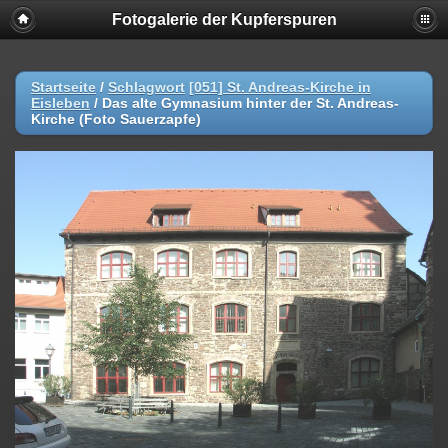
Fotogalerie der Kupferspuren
Startseite
/
Schlagwort
[051] St. Andreas-Kirche in
Eisleben
/
Das alte Gymnasium hinter der St. Andreas-
Kirche (Foto Sauerzapfe)