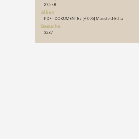
275 kB
Alben
PDF - DOKUMENTE
/
[A 096] Mansfeld-Echo
Besuche
3287