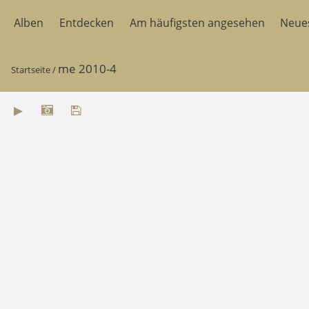
Alben
Entdecken
Am häufigsten angesehen
Neue
me 2010-4
Startseite
/