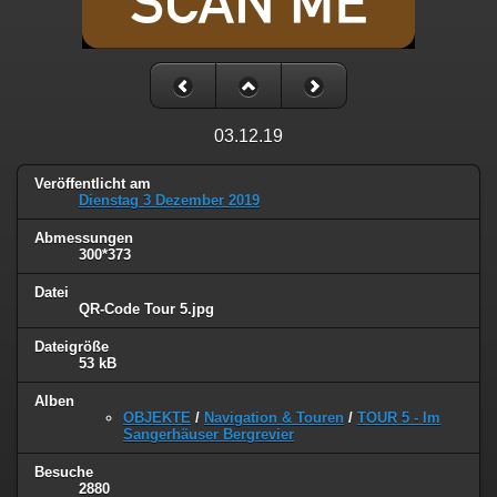
03.12.19
Veröffentlicht am
Dienstag 3 Dezember 2019
Abmessungen
300*373
Datei
QR-Code Tour 5.jpg
Dateigröße
53 kB
Alben
OBJEKTE
/
Navigation & Touren
/
TOUR 5 - Im
Sangerhäuser Bergrevier
Besuche
2880