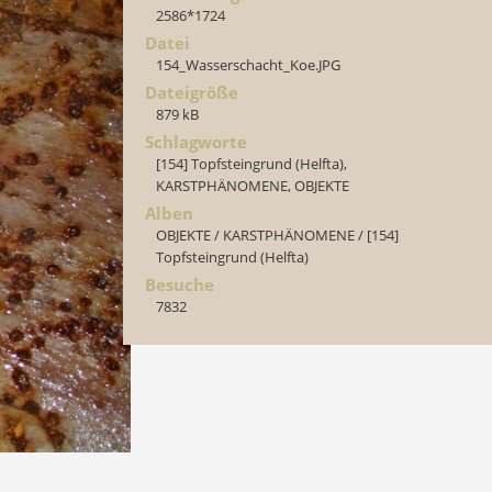
2586*1724
Datei
154_Wasserschacht_Koe.JPG
Dateigröße
879 kB
Schlagworte
[154] Topfsteingrund (Helfta)
,
KARSTPHÄNOMENE
,
OBJEKTE
Alben
OBJEKTE
/
KARSTPHÄNOMENE
/
[154]
Topfsteingrund (Helfta)
Besuche
7832