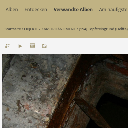
Alben
Entdecken
Verwandte Alben
Am häufigst
Startseite
/
OBJEKTE
/
KARSTPHÄNOMENE
/
[154] Topfsteingrund (Helfta)