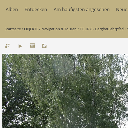
Alben
Entdecken
Am häufigsten angesehen
Neue
Startseite
/
OBJEKTE
/
Navigation & Touren
/
TOUR 8 - Bergbaulehrpfad I