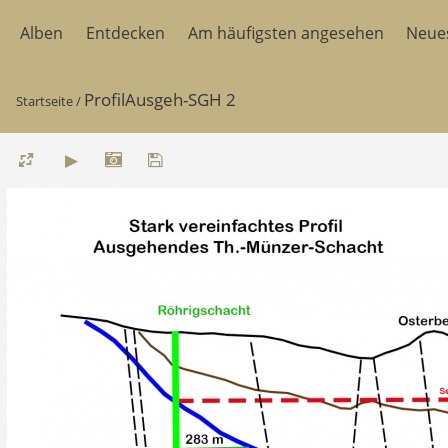
Alben
Entdecken
Am häufigsten angesehen
Neue
ProfilAusgeh-SGH 2
Startseite
/