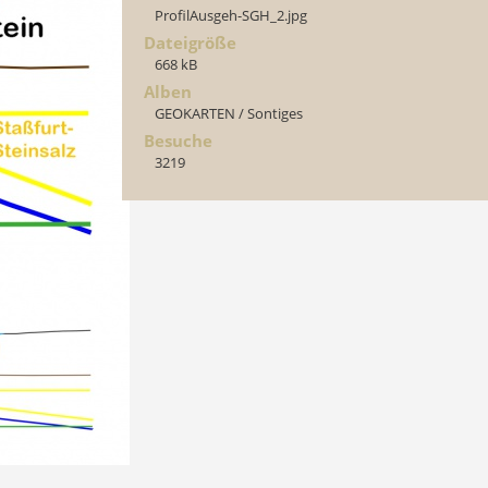
ProfilAusgeh-SGH_2.jpg
Dateigröße
668 kB
Alben
GEOKARTEN
/
Sontiges
Besuche
3219