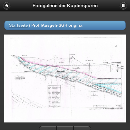
Fotogalerie der Kupferspuren
Startseite
/
ProfilAusgeh-SGH original