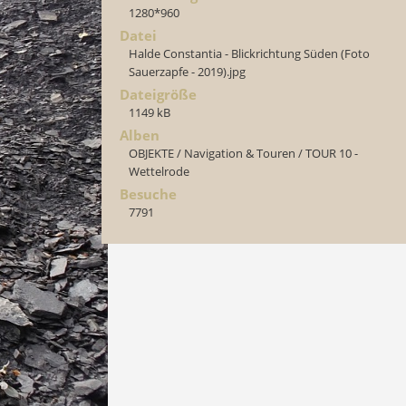
1280*960
Datei
Halde Constantia - Blickrichtung Süden (Foto
Sauerzapfe - 2019).jpg
Dateigröße
1149 kB
Alben
OBJEKTE
/
Navigation & Touren
/
TOUR 10 -
Wettelrode
Besuche
7791