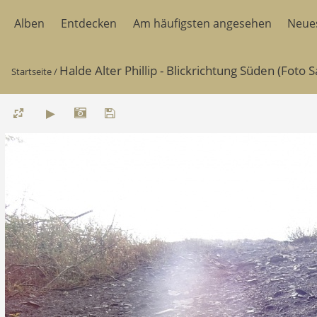
Alben
Entdecken
Am häufigsten angesehen
Neue
Halde Alter Phillip - Blickrichtung Süden (Foto 
Startseite
/