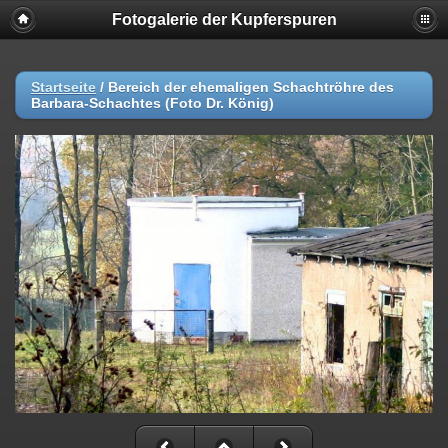
Fotogalerie der Kupferspuren
Startseite
/
Bereich der ehemaligen Schachtröhre des
Barbara-Schachtes (Foto Dr. König)