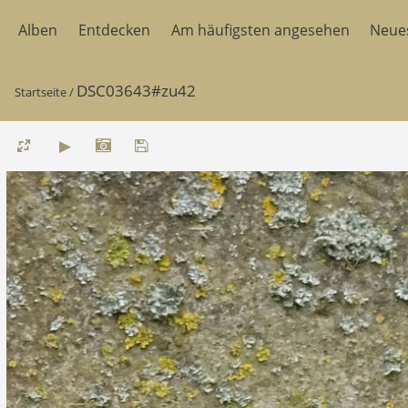
Alben
Entdecken
Am häufigsten angesehen
Neue
DSC03643#zu42
Startseite
/