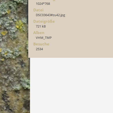
1024*768
Datei
DSC03643#zu42.jpg
Dateigröße
721 kB
Alben
VHM_TMP
Besuche
2534